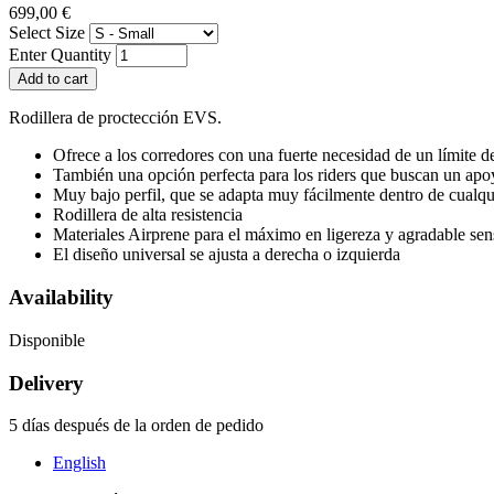
699,00 €
Select Size
Enter Quantity
Rodillera de proctección EVS.
Ofrece a los corredores
con
una
fuerte necesidad de un
límite d
También una
opción perfecta para los
riders
que buscan
un apo
Muy
bajo perfil
, que se adapta
muy
fácilmente
dentro de cualqu
Rodillera de alta resistencia
Materiales
Airprene
para
el máximo en ligereza
y agradable sen
El diseño universal
se ajusta a derecha
o izquierda
Availability
Disponible
Delivery
5 días después de la orden de pedido
English